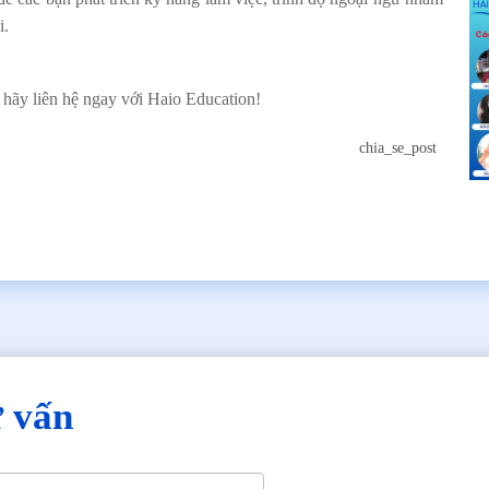
i.
 hãy liên hệ ngay với Haio Education!
chia_se_post
ư vấn