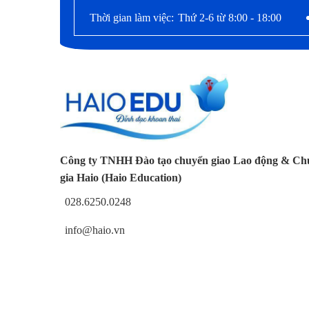
Thời gian làm việc:
Thứ 2-6 từ 8:00 - 18:00
Công ty TNHH Đào tạo chuyển giao Lao động & Ch
gia Haio (Haio Education)
028.6250.0248
info@haio.vn