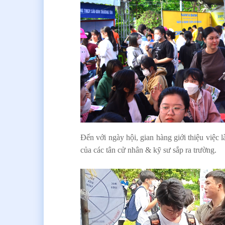
Đến với ngày hội, gian hàng giới thiệu việ
của các tân cử nhân & kỹ sư sắp ra trường.