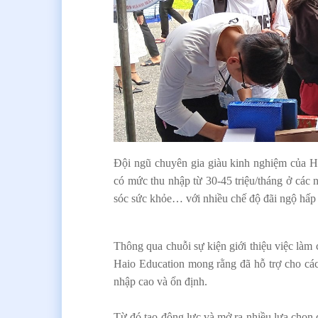
Đội ngũ chuyên gia giàu kinh nghiệm của Hai
có mức thu nhập từ 30-45 triệu/tháng ở các
sóc sức khỏe… với nhiều chế độ đãi ngộ hấp 
Thông qua chuỗi sự kiện giới thiệu việc làm c
Haio Education mong rằng đã hỗ trợ cho các 
nhập cao và ổn định.
Từ đó tạo động lực và mở ra nhiều lựa chọn 