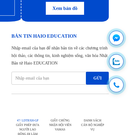
Xem bản đồ
BẢN TIN HAIO EDUCATION
Nhập email của bạn để nhận bản tin về các chương trình
hội thảo, các thông tin, kinh nghiệm sống, văn hóa Nhật
Bản từ Haio EDUCATION
GỬI
47/ LDTBXH-GP
GIẤY CHỨNG
DANH SÁCH
GIẤY PHÉP ĐƯA
NHẬN HỘI VIÊN
CÁN BỘ NGHIỆP
NGƯỜI LAO
VAMAS
VỤ
ĐỘNG ĐI LÀM